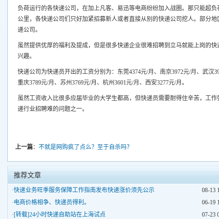
负荷运行的各快递公司，在加上凡客、易迅等电商纷纷加入战圈。那只能超负
公里，各快递公司们只好加紧招募新人或者直接从别的快递公司挖人。部分地
递公司。
虽然提供优厚的福利及提成，但是很多快递企业很难招聘到立马就能上岗的快
兴趣。
快递公司为快递员开出的工资分别为：东莞4374元/月、南京3972元/月、武汉3904
重庆3789元/月、苏州3769元/月、杭州3601元/月、西安3277元/月。
虽然工资收入比很多应届毕业的大学生都高，但快递员需要耐得住辛苦，工作
递行业招聘难的问题之一。
上一篇
：
不就是网购疯了点么？至于自杀吗？
推荐文章
·
快递业务旺季服务保障工作指南发布快递涨价须先公示
08-13 
·
电商价格相争、快递员得利。
06-19 
·
[转载]24小时快递自助站在上海试点
07-23 