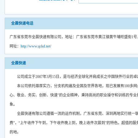
全晨快递电话
广东省东莞市全晨快递有限公司，地址：广东省东莞市黄江镇黄牛埔旺盛街1号，电话：0769
网址：
http://www.qckd.net/
全晨快递
公司成立于2007年3月15日，是与经济全球化并肩成长之中国快件行业的
本公司依托雄厚实力，分支机构遍及全国及世界各地，现已发展有100多
心、敬业、务实、创新、快速”的企业精神，秉持高尚的职业操守和训练的专业
象。
全晨快递有限公司遵循一流的运作机制，广东省东莞、深圳两地实行统一联
费”，“上午收件下午到，下午收件晚上到，晚上收件次晨到”的特色。超值的
的地。